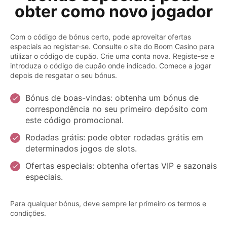
obter como novo jogador
Com o código de bónus certo, pode aproveitar ofertas
especiais ao registar-se. Consulte o site do Boom Casino para
utilizar o código de cupão. Crie uma conta nova. Registe-se e
introduza o código de cupão onde indicado. Comece a jogar
depois de resgatar o seu bónus.
Bónus de boas-vindas: obtenha um bónus de
correspondência no seu primeiro depósito com
este código promocional.
Rodadas grátis: pode obter rodadas grátis em
determinados jogos de slots.
Ofertas especiais: obtenha ofertas VIP e sazonais
especiais.
Para qualquer bónus, deve sempre ler primeiro os termos e
condições.