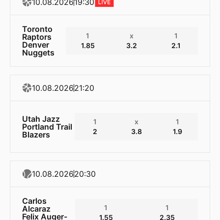
10.08.2026
19:30
Toronto
1
x
1
Raptors
Denver
1.85
3.2
2.1
Nuggets
10.08.2026
21:20
Utah Jazz
1
x
1
Portland Trail
2
3.8
1.9
Blazers
10.08.2026
20:30
Carlos
1
1
Alcaraz
Felix Auger-
1.55
2.35