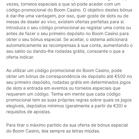
vezes, torneios especiais a que só pode aceder com um
código promocional do Boom Casino. O objetivo destes bónus
é dar-lhe uma vantagem, por isso, quer goste de slots ou de
mesas de dealer ao vivo, existem ofertas perfeitas para si.
Introduza o seu código promocional ao registar uma conta ou
antes de fazer o seu primeiro depósito no Boom Casino para
obter o seu bónus especial. Se aceitar, o sistema adicionará
automaticamente as recompensas à sua conta, aumentando o
seu saldo ou dando-lhe rodadas grátis, consoante o que a
oferta indicar.
Ao utilizar um código promocional do Boom Casino, pode
obter um bónus de correspondência de depósito até €500 no
seu primeiro depósito, rodadas grátis em determinados jogos
de slots e entrada em eventos ou torneios especiais que
requerem um código. Tenha em mente que cada código
promocional tem as suas próprias regras sobre quais os jogos
elegíveis, depósitos mínimos (geralmente a partir de €20) e
requisitos de apostas.
Para tirar o máximo partido da sua oferta de bónus especial
do Boom Casino, leia sempre as letras miúdas.