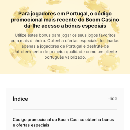
Para jogadores em Portugal, o código
promocional mais recente do Boom Casino
dá-lhe acesso a bónus especiais
Utilize estes bónus para jogar os seus jogos favoritos
com mais dinheiro. Obtenha ofertas especiais destinadas
apenas a jogadores de Portugal e desfrute de
entretenimento de primeira qualidade como um cliente
português valorizado.
Índice
Hide
Código promocional do Boom Casino: obtenha bónus
e ofertas especiais