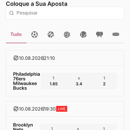
Coloque a Sua Aposta
Tudo
10.08.2026
21:10
Philadelphia
1
x
1
76ers
Milwaukee
1.85
3.4
2
Bucks
10.08.2026
19:30
Brooklyn
1
x
1
Nets