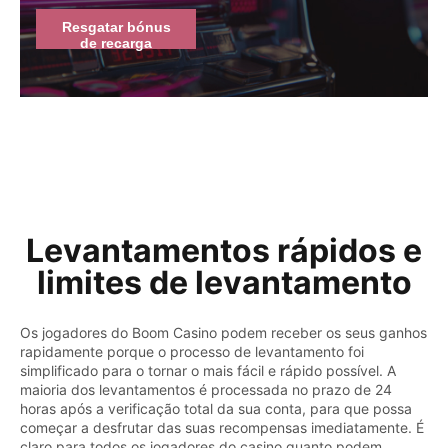
Resgatar bónus
de recarga
Levantamentos rápidos e
limites de levantamento
Os jogadores do Boom Casino podem receber os seus ganhos
rapidamente porque o processo de levantamento foi
simplificado para o tornar o mais fácil e rápido possível. A
maioria dos levantamentos é processada no prazo de 24
horas após a verificação total da sua conta, para que possa
começar a desfrutar das suas recompensas imediatamente. É
claro para todos os jogadores do casino quanto podem