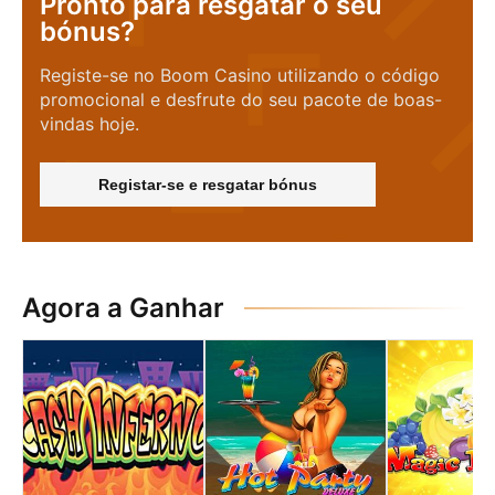
Pronto para resgatar o seu
bónus?
Registe-se no Boom Casino utilizando o código
promocional e desfrute do seu pacote de boas-
vindas hoje.
Registar-se e resgatar bónus
Agora a Ganhar