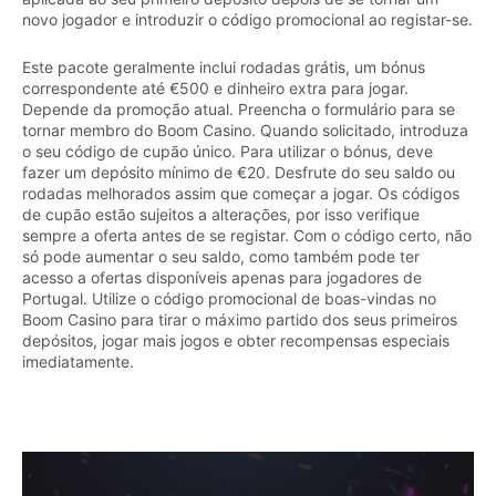
novo jogador e introduzir o código promocional ao registar-se.
Este pacote geralmente inclui rodadas grátis, um bónus
correspondente até €500 e dinheiro extra para jogar.
Depende da promoção atual. Preencha o formulário para se
tornar membro do Boom Casino. Quando solicitado, introduza
o seu código de cupão único. Para utilizar o bónus, deve
fazer um depósito mínimo de €20. Desfrute do seu saldo ou
rodadas melhorados assim que começar a jogar. Os códigos
de cupão estão sujeitos a alterações, por isso verifique
sempre a oferta antes de se registar. Com o código certo, não
só pode aumentar o seu saldo, como também pode ter
acesso a ofertas disponíveis apenas para jogadores de
Portugal. Utilize o código promocional de boas-vindas no
Boom Casino para tirar o máximo partido dos seus primeiros
depósitos, jogar mais jogos e obter recompensas especiais
imediatamente.