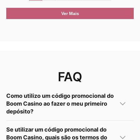
Ver Mais
FAQ
Como utilizo um código promocional do
Boom Casino ao fazer o meu primeiro
depósito?
Se utilizar um código promocional do
Boom Casino, quais são os termos do