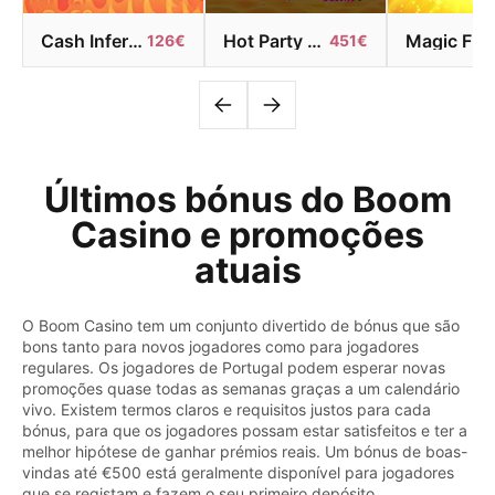
Cash Inferno
Hot Party Deluxe
M
126€
451€
Últimos bónus do Boom
Casino e promoções
atuais
O Boom Casino tem um conjunto divertido de bónus que são
bons tanto para novos jogadores como para jogadores
regulares. Os jogadores de Portugal podem esperar novas
promoções quase todas as semanas graças a um calendário
vivo. Existem termos claros e requisitos justos para cada
bónus, para que os jogadores possam estar satisfeitos e ter a
melhor hipótese de ganhar prémios reais. Um bónus de boas-
vindas até €500 está geralmente disponível para jogadores
que se registam e fazem o seu primeiro depósito.