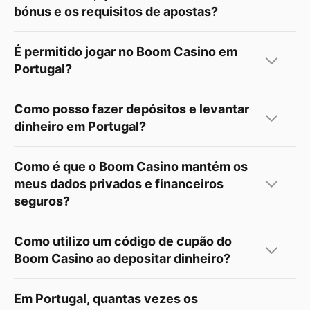
bónus e os requisitos de apostas?
É permitido jogar no Boom Casino em
Portugal?
Como posso fazer depósitos e levantar
dinheiro em Portugal?
Como é que o Boom Casino mantém os
meus dados privados e financeiros
seguros?
Como utilizo um código de cupão do
Boom Casino ao depositar dinheiro?
Em Portugal, quantas vezes os