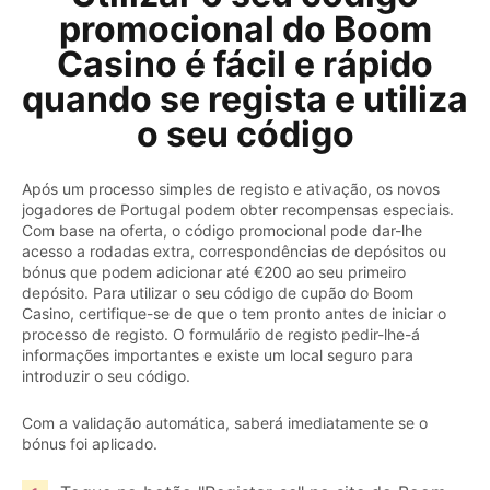
promocional do Boom
Casino é fácil e rápido
quando se regista e utiliza
o seu código
Após um processo simples de registo e ativação, os novos
jogadores de Portugal podem obter recompensas especiais.
Com base na oferta, o código promocional pode dar-lhe
acesso a rodadas extra, correspondências de depósitos ou
bónus que podem adicionar até €200 ao seu primeiro
depósito. Para utilizar o seu código de cupão do Boom
Casino, certifique-se de que o tem pronto antes de iniciar o
processo de registo. O formulário de registo pedir-lhe-á
informações importantes e existe um local seguro para
introduzir o seu código.
Com a validação automática, saberá imediatamente se o
bónus foi aplicado.