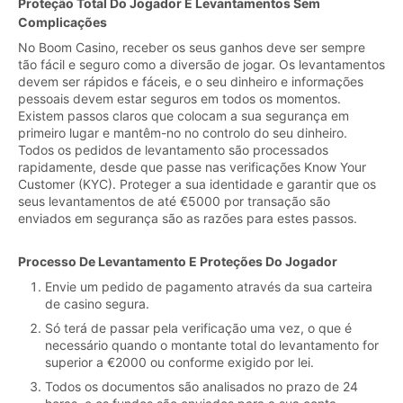
Proteção Total Do Jogador E Levantamentos Sem
Complicações
No Boom Casino, receber os seus ganhos deve ser sempre
tão fácil e seguro como a diversão de jogar. Os levantamentos
devem ser rápidos e fáceis, e o seu dinheiro e informações
pessoais devem estar seguros em todos os momentos.
Existem passos claros que colocam a sua segurança em
primeiro lugar e mantêm-no no controlo do seu dinheiro.
Todos os pedidos de levantamento são processados
rapidamente, desde que passe nas verificações Know Your
Customer (KYC). Proteger a sua identidade e garantir que os
seus levantamentos de até €5000 por transação são
enviados em segurança são as razões para estes passos.
Processo De Levantamento E Proteções Do Jogador
Envie um pedido de pagamento através da sua carteira
de casino segura.
Só terá de passar pela verificação uma vez, o que é
necessário quando o montante total do levantamento for
superior a €2000 ou conforme exigido por lei.
Todos os documentos são analisados no prazo de 24