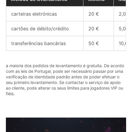
carteiras eletrónicas
20 €
2,000
cartões de débito/crédito
20 €
5,000
transferências bancárias
50 €
10,00
a maioria dos pedidos de levantamento é gratuita. De acordo
com as leis de Portugal, pode ser necessário passar por uma
verificação de identidade padrão antes de poder efetuar o
seu primeiro levantamento. Se contactar o serviço de apoio
ao cliente, pode alterar os seus limites para jogadores VIP ou
fiéis.