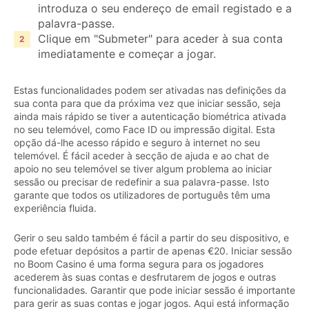
introduza o seu endereço de email registado e a
palavra-passe.
Clique em "Submeter" para aceder à sua conta
imediatamente e começar a jogar.
Estas funcionalidades podem ser ativadas nas definições da
sua conta para que da próxima vez que iniciar sessão, seja
ainda mais rápido se tiver a autenticação biométrica ativada
no seu telemóvel, como Face ID ou impressão digital. Esta
opção dá-lhe acesso rápido e seguro à internet no seu
telemóvel. É fácil aceder à secção de ajuda e ao chat de
apoio no seu telemóvel se tiver algum problema ao iniciar
sessão ou precisar de redefinir a sua palavra-passe. Isto
garante que todos os utilizadores de português têm uma
experiência fluida.
Gerir o seu saldo também é fácil a partir do seu dispositivo, e
pode efetuar depósitos a partir de apenas €20. Iniciar sessão
no Boom Casino é uma forma segura para os jogadores
acederem às suas contas e desfrutarem de jogos e outras
funcionalidades. Garantir que pode iniciar sessão é importante
para gerir as suas contas e jogar jogos. Aqui está informação