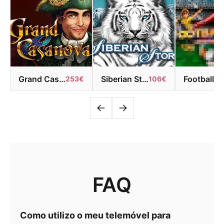
Grand Casanova
Siberian Storm
Football S
253€
106€
FAQ
Como utilizo o meu telemóvel para