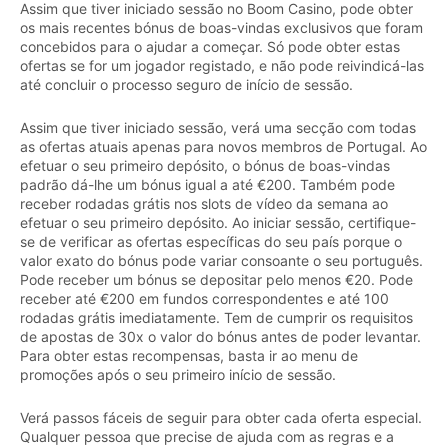
Assim que tiver iniciado sessão no Boom Casino, pode obter
os mais recentes bónus de boas-vindas exclusivos que foram
concebidos para o ajudar a começar. Só pode obter estas
ofertas se for um jogador registado, e não pode reivindicá-las
até concluir o processo seguro de início de sessão.
Assim que tiver iniciado sessão, verá uma secção com todas
as ofertas atuais apenas para novos membros de Portugal. Ao
efetuar o seu primeiro depósito, o bónus de boas-vindas
padrão dá-lhe um bónus igual a até €200. Também pode
receber rodadas grátis nos slots de vídeo da semana ao
efetuar o seu primeiro depósito. Ao iniciar sessão, certifique-
se de verificar as ofertas específicas do seu país porque o
valor exato do bónus pode variar consoante o seu português.
Pode receber um bónus se depositar pelo menos €20. Pode
receber até €200 em fundos correspondentes e até 100
rodadas grátis imediatamente. Tem de cumprir os requisitos
de apostas de 30x o valor do bónus antes de poder levantar.
Para obter estas recompensas, basta ir ao menu de
promoções após o seu primeiro início de sessão.
Verá passos fáceis de seguir para obter cada oferta especial.
Qualquer pessoa que precise de ajuda com as regras e a